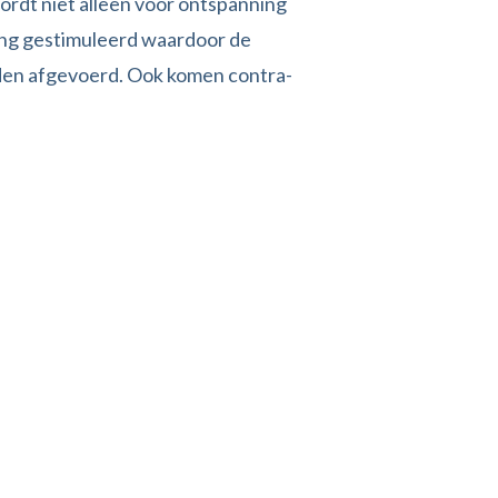
rdt niet alleen voor ontspanning
ing gestimuleerd waardoor de
rden afgevoerd.
Ook komen contra-