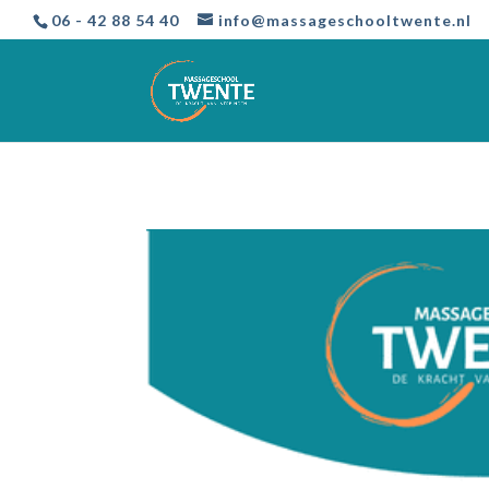
06 - 42 88 54 40
info@massageschooltwente.nl