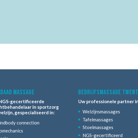
daad massage
bedrijfsmassage twen
NGS-gecertificeerde
Uw professionele partner in
htbehandelaar in sportzorg
Welzijnsmassages
elzijn, gespecialiseerd in
:
Tafelmassages
ndbody connection
Stoelmassages
omechanics
NGS-gecertificeerd